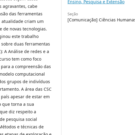
Ensino, Pesquisa e Extensão
es agravantes, cabe
são das ferramentas
Seção
[Comunicação] Ciências Humana
a atualidade criam um
se de novas tecnologias.
ginou este trabalho
a sobre duas ferramentas
: A Análise de redes e a
curso tem como foco
s para a compreensão das
m modelo computacional
os grupos de indivíduos
rtamento. A área das CSC
país apesar de estar em
o que torna a sua
que diz respeito a
de pesquisa social
Métodos e técnicas de
nas etapas de exploração e