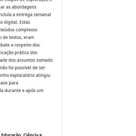
icar as abordagens
incluía a entrega semanal
 digital. Estas
nteúdos complexos
o de textos, eram
bate a respeito dos
icação prática dos
dade dos assuntos somado
ão foi possível de ser
nho exploratório atingiu
base para
da durante e após um
e Educação, Ciência e