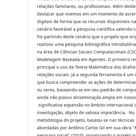
relações familiares, ou profissionais. Além dest
destacar que vivemos em um momento de ascen
digitais de forma que os recursos disponíveis n
cenário favorável a pesquisa científica valendo-
Foi partindo deste cenário que o projeto que ori
realizou uma pesquisa bibliográfica introdutóri
na área de Ciências Sociais Computacionais (CSC)
Modelagem Baseada em Agentes. O primeiro re
principal o uso da Teoria Matemática dos Grafo
relações sociais. Já a segunda ferramenta é u
que busca compreender as ações de determinad
ou seres, baseando-se em seu padrão de compo
ainda não possui disseminação ampla em nosso 
significativa expansão no âmbito internacional 
investigação, objeto de valiosa importância. No 
metodologia do projeto, baseou-se nas técnicas 
abordadas por Antônio Carlos Gil em sua obra "
pesquisa social" (2010), organizando o projeto 